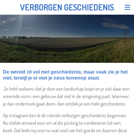
VERBORGEN GESCHIEDENIS
Ga
direct
naar
de
hoofdinhoud
De wereld zit vol met geschiedenis, maar vaak zie je het
niet, terwijl je er met je neus bovenop staat.
Je hebt weleens dat je door een landschap loopt en je ziet daar een
vreemde vorm, een gebouw dat niet in de omgeving past. Wanneer
je dan onderzoek gaat doen, dan ontdek je een hele geschiedenis.
Op instagram ben ik de rubriek verborgen geschiedenis begonnen.
Nu stelde iemand voor om al die posting te combineren tot een
boek. Dat leek mij voor nu wat veel van het goede en daarom deze