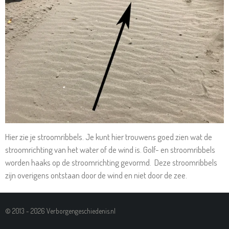
Hier zie je stroomribbels. Je kunt hier trouwens goed zien wat de
stroomrichting van het water of de wind is. Golf- en stroomribbels
worden haaks op de stroomrichting gevormd. Deze stroomribbels
zijn overigens ontstaan door de wind en niet door de zee.
© 2013 - 2026 Verborgengeschiedenis.nl